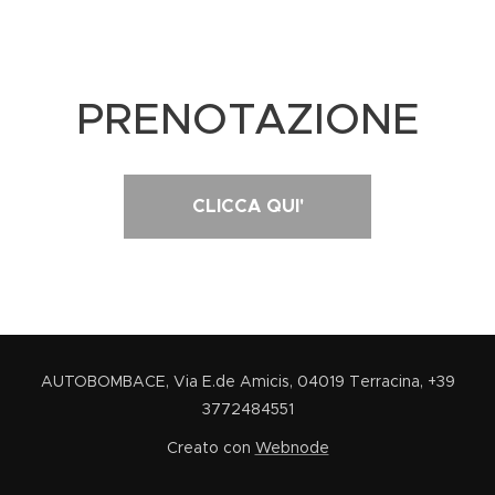
PRENOTAZIONE
CLICCA QUI'
AUTOBOMBACE, Via E.de Amicis, 04019 Terracina, +39
3772484551
Creato con
Webnode